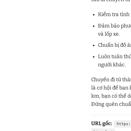
Kiểm tra tình
Đảm bảo phươn
và lốp xe.
Chuẩn bị đồ ă
Luôn tuân thủ
người khác.
Chuyến đi từ th
là cơ hội để bạ
km, bạn có thể d
Đừng quên chuẩn
URL gốc:
https: