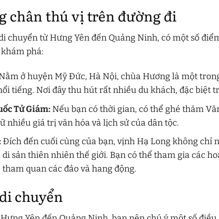
 chân thú vị trên đường đi
 di chuyển từ Hưng Yên đến Quảng Ninh, có một số điể
ể khám phá:
Nằm ở huyện Mỹ Đức, Hà Nội, chùa Hương là một tron
nổi tiếng. Nơi đây thu hút rất nhiều du khách, đặc biệt 
uốc Tử Giám:
Nếu bạn có thời gian, có thể ghé thăm Vă
iữ nhiều giá trị văn hóa và lịch sử của dân tộc.
:
Đích đến cuối cùng của bạn, vịnh Hạ Long không chỉ n
 di sản thiên nhiên thế giới. Bạn có thể tham gia các h
, tham quan các đảo và hang động.
 di chuyển
ừ Hưng Yên đến Quảng Ninh, bạn nên chú ý một số điều 