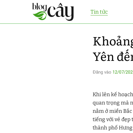
Bỏ
Tin tức
qua
nội
dung
Khoảng
Yên đế
Đăng vào
12/07/202
Khi lên kế hoạc
quan trọng mà n
nằm ở miền Bắc V
tiếng với vẻ đẹp
thành phố Hưng