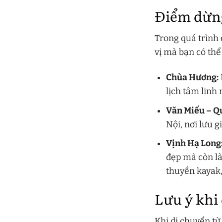
Điểm dừng
Trong quá trình
vị mà bạn có th
Chùa Hương:
lịch tâm linh 
Văn Miếu – Q
Nội, nơi lưu g
Vịnh Hạ Long
đẹp mà còn là
thuyền kayak
Lưu ý khi
Khi di chuyển t