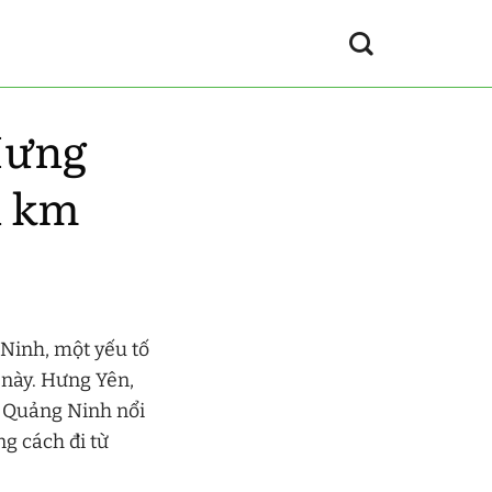
Hưng
u km
Ninh, một yếu tố
 này. Hưng Yên,
hi Quảng Ninh nổi
ng cách đi từ