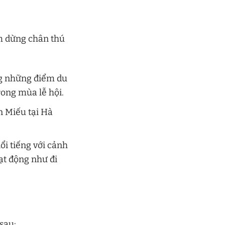
m dừng chân thú
g những điểm du
trong mùa lễ hội.
n Miếu tại Hà
ổi tiếng với cảnh
oạt động như đi
sau: