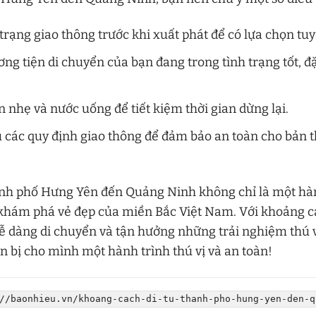
 trạng giao thông trước khi xuất phát để có lựa chọn tu
g tiện di chuyển của bạn đang trong tình trạng tốt, đặ
n nhẹ và nước uống để tiết kiệm thời gian dừng lại.
 các quy định giao thông để đảm bảo an toàn cho bản 
ành phố Hưng Yên đến Quảng Ninh không chỉ là một hà
n khám phá vẻ đẹp của miền Bắc Việt Nam. Với khoảng 
ễ dàng di chuyển và tận hưởng những trải nghiệm thú v
 bị cho mình một hành trình thú vị và an toàn!
//baonhieu.vn/khoang-cach-di-tu-thanh-pho-hung-yen-den-q