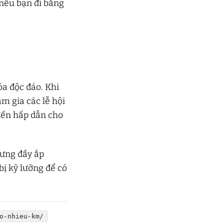
 nếu bạn đi bằng
óa độc đáo. Khi
m gia các lễ hội
đến hấp dẫn cho
hưng đầy ắp
bị kỹ lưỡng để có
o-nhieu-km/