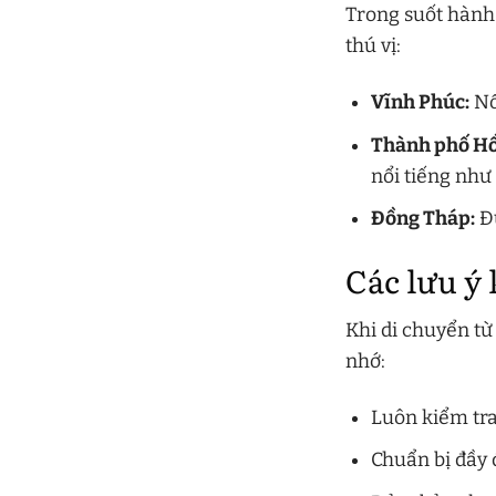
Trong suốt hành
thú vị:
Vĩnh Phúc:
Nổ
Thành phố Hồ
nổi tiếng như
Đồng Tháp:
Đư
Các lưu ý 
Khi di chuyển từ
nhớ:
Luôn kiểm tra 
Chuẩn bị đầy 