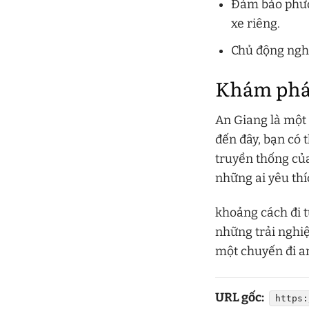
Đảm bảo phươn
xe riêng.
Chủ động nghỉ
Khám phá
An Giang là một 
đến đây, bạn có 
truyền thống củ
những ai yêu th
khoảng cách đi 
những trải nghiệ
một chuyến đi an
URL gốc:
https: