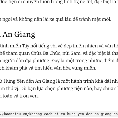
g tiện di chuyển luôn trong tình trạng tốt, đặc biệt là
 ngơi và không nên lái xe quá lâu để tránh mệt mỏi.
 An Giang
tỉnh miền Tây nổi tiếng với vẻ đẹp thiên nhiên và văn h
thể tham quan Chùa Ba Chúc, núi Sam, và đặc biệt là tha
a người dân địa phương. Đây là một trong những điểm 
ích khám phá và tìm hiểu văn hóa vùng miền.
từ Hưng Yên đến An Giang là một hành trình khá dài n
m thú vị. Dù bạn lựa chọn phương tiện nào, hãy chuẩn 
 toàn và trọn vẹn.
//baonhieu.vn/khoang-cach-di-tu-hung-yen-den-an-giang-ba