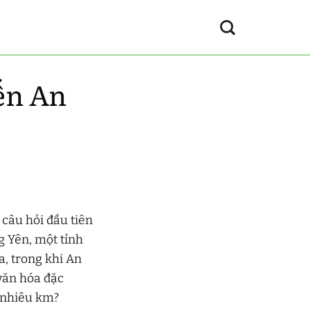
ến An
câu hỏi đầu tiên
g Yên, một tỉnh
a, trong khi An
văn hóa đặc
 nhiêu km?