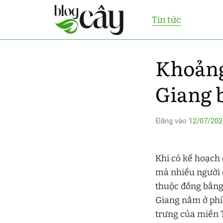
Bỏ
Tin tức
qua
nội
dung
Khoảng
Giang 
Đăng vào
12/07/202
Khi có kế hoạch
mà nhiều người đ
thuộc đồng bằng 
Giang nằm ở phía
trưng của miền 