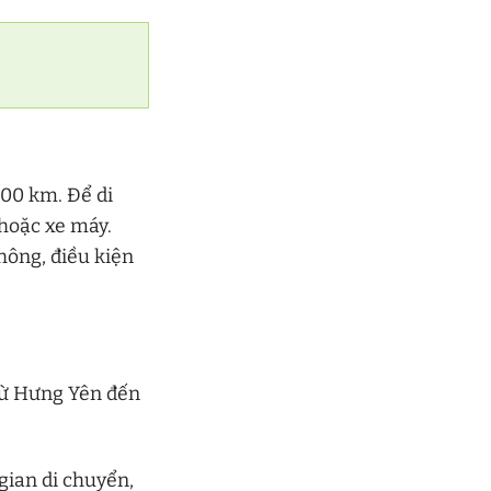
00 km. Để di
 hoặc xe máy.
hông, điều kiện
từ Hưng Yên đến
gian di chuyển,