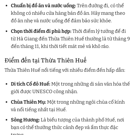
Chuẩn bị đồ ăn và nước uống:
Trên đường đi, có thể
không có nhiều cửa hàng bán đồ ăn. Hãy mang theo
đồ ăn nhẹ và nước uống để đảm bảo sức khỏe.
Chọn thời điểm đi phù hợp:
Thời điểm lý tưởng để đi
từ Hà Giang đến Thừa Thiên Huế thường là từ tháng 9
đến tháng 11, khi thời tiết mát mẻ và khô ráo.
Điểm đến tại Thừa Thiên Huế
Thừa Thiên Huế nổi tiếng với nhiều điểm đến hấp dẫn:
Di tích Cố đô Huế:
Một trong những di sản văn hóa thế
giới được UNESCO công nhận.
Chùa Thiên Mụ:
Một trong những ngôi chùa cổ kính
và nổi tiếng nhất tại Huế.
Sông Hương:
Là biểu tượng của thành phố Huế, nơi
bạn có thể thưởng thức cảnh đẹp và ẩm thực đặc
trưng.