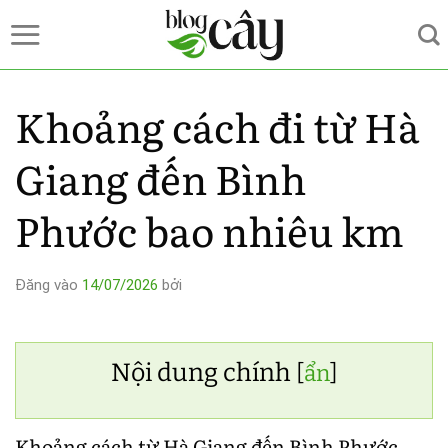
Bỏ
qua
nội
dung
Khoảng cách đi từ Hà
Giang đến Bình
Phước bao nhiêu km
Đăng vào
14/07/2026
bởi
Nội dung chính
[
ẩn
]
Khoảng cách từ Hà Giang đến Bình Phước