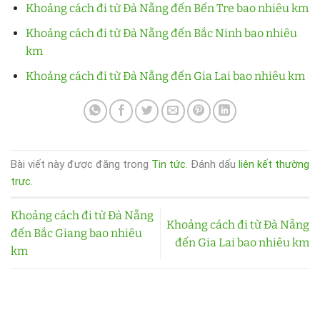
Khoảng cách đi từ Đà Nẵng đến Bến Tre bao nhiêu km
Khoảng cách đi từ Đà Nẵng đến Bắc Ninh bao nhiêu
km
Khoảng cách đi từ Đà Nẵng đến Gia Lai bao nhiêu km
Bài viết này được đăng trong
Tin tức
. Đánh dấu
liên kết thường
trực
.
Khoảng cách đi từ Đà Nẵng
Khoảng cách đi từ Đà Nẵng
đến Bắc Giang bao nhiêu
đến Gia Lai bao nhiêu km
km