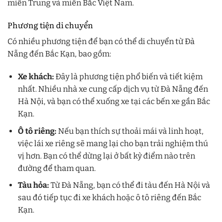
miền Trung và miền Bắc Việt Nam.
Phương tiện di chuyển
Có nhiều phương tiện để bạn có thể di chuyển từ Đà
Nẵng đến Bắc Kạn, bao gồm:
Xe khách:
Đây là phương tiện phổ biến và tiết kiệm
nhất. Nhiều nhà xe cung cấp dịch vụ từ Đà Nẵng đến
Hà Nội, và bạn có thể xuống xe tại các bến xe gần Bắc
Kạn.
Ô tô riêng:
Nếu bạn thích sự thoải mái và linh hoạt,
việc lái xe riêng sẽ mang lại cho bạn trải nghiệm thú
vị hơn. Bạn có thể dừng lại ở bất kỳ điểm nào trên
đường để tham quan.
Tàu hỏa:
Từ Đà Nẵng, bạn có thể đi tàu đến Hà Nội và
sau đó tiếp tục đi xe khách hoặc ô tô riêng đến Bắc
Kạn.