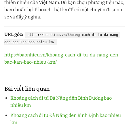
thiên nhiên của Việt Nam. Dù bạn chọn phương tiện nào,
hãy chuẩn bị kế hoạch thật kỹ để có một chuyến đi suôn
sẻ và đầy ý nghĩa.
URL gốc:
https://baonhieu.vn/khoang-cach-di-tu-da-nang-
den-bac-kan-bao-nhieu-km/
https://baonhieu.vn/khoang-cach-di-tu-da-nang-den-
bac-kan-bao-nhieu-km/
Bài viết liên quan
Khoảng cách đi từ Đà Nẵng đến Bình Dương bao
nhiêu km
Khoang cach di tu Đà Nẵng den Bình Định bao nhieu
km