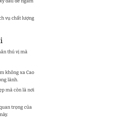
t kỳ đâu để ngắm
ch vụ chất lượng
i
hân thú vị mà
ằm không xa Cao
ong lành.
ẹp mà còn là nơi
 quan trọng của
này.