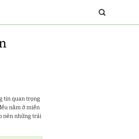
ến
 tin quan trọng
h đều nằm ở miền
o nên những trải