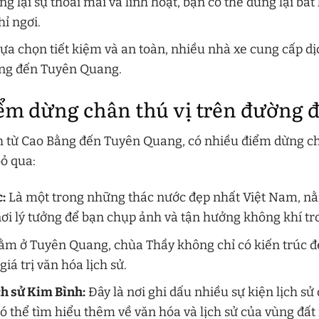
g lại sự thoải mái và linh hoạt, bạn có thể dừng lại bấ
ỉ ngơi.
ựa chọn tiết kiệm và an toàn, nhiều nhà xe cung cấp dị
ằng đến Tuyên Quang.
m dừng chân thú vị trên đường đ
h từ Cao Bằng đến Tuyên Quang, có nhiều điểm dừng c
ỏ qua:
:
Là một trong những thác nước đẹp nhất Việt Nam, n
nơi lý tưởng để bạn chụp ảnh và tận hưởng không khí tr
m ở Tuyên Quang, chùa Thầy không chỉ có kiến trúc đ
giá trị văn hóa lịch sử.
ch sử Kim Bình:
Đây là nơi ghi dấu nhiều sự kiện lịch sử
có thể tìm hiểu thêm về văn hóa và lịch sử của vùng đất 