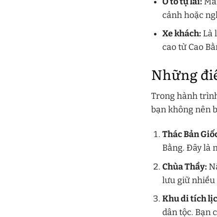
Ô tô tự lái:
Man
cảnh hoặc ngh
Xe khách:
Là l
cao từ Cao B
Những điể
Trong hành trìn
bạn không nên b
Thác Bản Giốc
Bằng. Đây là 
Chùa Thầy:
Nằ
lưu giữ nhiều 
Khu di tích lị
dân tộc. Bạn 