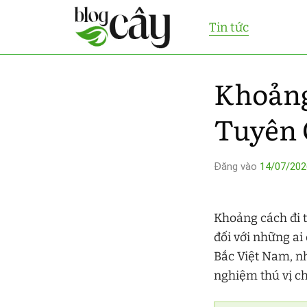
Bỏ
Tin tức
qua
nội
dung
Khoảng
Tuyên 
Đăng vào
14/07/202
Khoảng cách đi 
đối với những ai
Bắc Việt Nam, n
nghiệm thú vị c