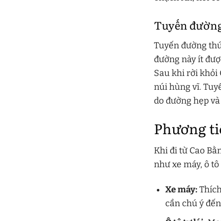
Tuyến đường 
Tuyến đường thứ 
đường này ít đư
Sau khi rời khỏ
núi hùng vĩ. Tuy
do đường hẹp và
Phương ti
Khi đi từ Cao B
như xe máy, ô tô
Xe máy:
Thích
cần chú ý đến 